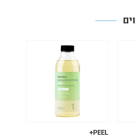
וים
PEEL+