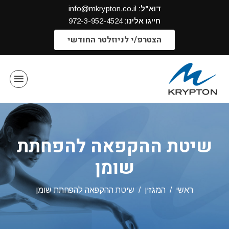
דוא"ל:
info@mkrypton.co.il
חייגו אלינו:
972-3-952-4524
הצטרפ/י לניוזלטר החודשי
שיטת ההקפאה להפחתת
שומן
ראשי
המגזין
שיטת ההקפאה להפחתת שומן